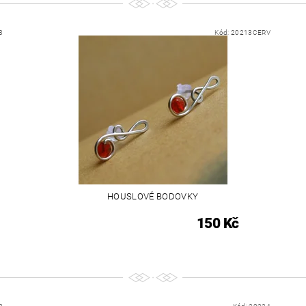
3
Kód:
20213CERV
HOUSLOVÉ BODOVKY
150 Kč