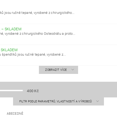
ků jsou ručně tepané, vyrobené z chirurgického...
A
–
SKLADEM
é, vyrobené z chirurgického Osteodrátu a proto...
–
SKLADEM
u špendlíků jsou ručně tepané, vyrobené z...
ZOBRAZIT VÍCE
400
Kč
FILTR PODLE PARAMETRŮ, VLASTNOSTÍ A VÝROBCŮ
ABECEDNĚ