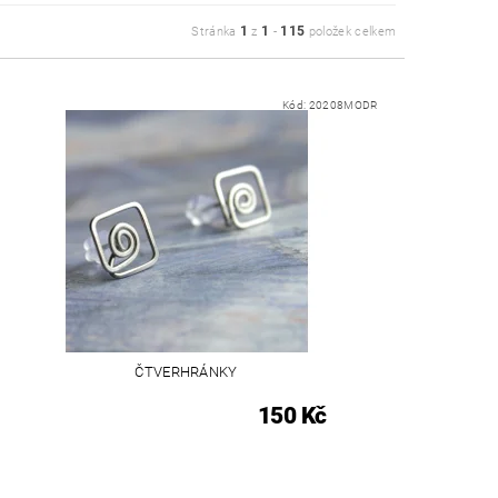
1
1
115
Stránka
z
-
položek celkem
Kód:
20208MODR
ČTVERHRÁNKY
150 Kč