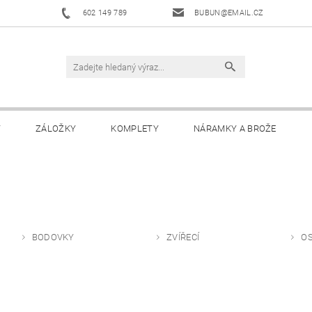
602 149 789
BUBUN@EMAIL.CZ
Y
ZÁLOŽKY
KOMPLETY
NÁRAMKY A BROŽE
BODOVKY
ZVÍŘECÍ
OS