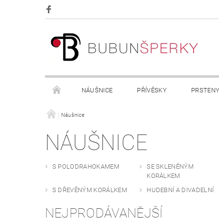
NÁUŠNICE
PŘÍVĚSKY
PRSTEN
OBCHODNÍ PODMÍNKY
Náušnice
KONTAKTY
NÁUŠNICE
S POLODRAHOKAMEM
SE SKLENĚNÝM
KORÁLKEM
S DŘEVĚNÝM KORÁLKEM
HUDEBNÍ A DIVADELNÍ
NEJPRODÁVANĚJŠÍ