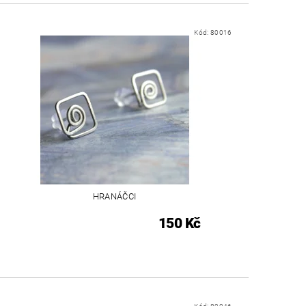
Kód:
80016
HRANÁČCI
150 Kč