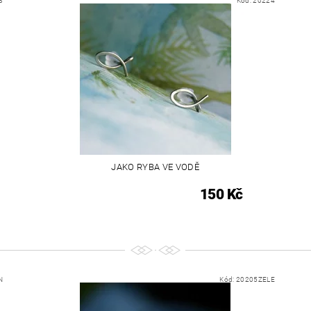
8
Kód:
20224
JAKO RYBA VE VODĚ
150 Kč
N
Kód:
20205ZELE