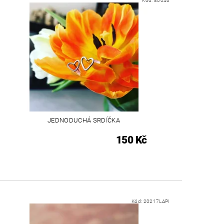
Kód:
80046
JEDNODUCHÁ SRDÍČKA
150 Kč
Kód:
20217LAPI