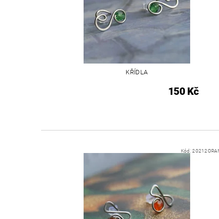
KŘÍDLA
150 Kč
Kód:
20212ORA