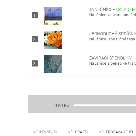
TANEČNÍCI
–
SKLADEM
Náušnice ve tvaru taneční
1.
JEDNODUCHÁ SRDÍČK
Náušnice jsou ručně tepan
2.
ZAVÍRACÍ ŠPENDLÍKY
Náušnice s perletí ve tvar
3.
150
Kč
NEJLEVNĚJŠÍ
NEJDRAŽŠÍ
NEJPRODÁVANĚJŠÍ