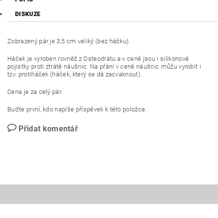
DISKUZE
Zobrazený pár je 3,5 cm veliký (bez háčku).
Háček je vyroben rovněž z Osteodrátu a v ceně jsou i silikonové
pojistky proti ztrátě náušnic. Na přání v ceně náušnic můžu vyrobit i
tzv. protiháček (háček, který se dá zacvaknout).
Cena je za celý pár.
Buďte první, kdo napíše příspěvek k této položce.
Přidat komentář