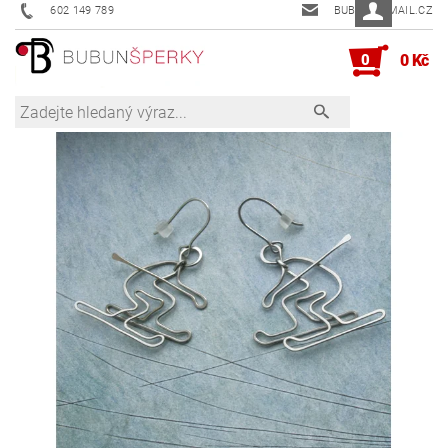
602 149 789
BUBUN@EMAIL.CZ
0
0 Kč