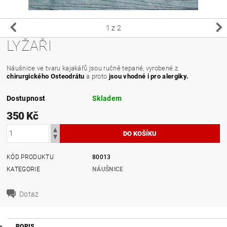
1
z 2
LYŽAŘI
Náušnice ve tvaru kajakářů jsou ručně tepané, vyrobené z
chirurgického Osteodrátu
a proto
jsou vhodné i pro alergiky.
Dostupnost
Skladem
350 Kč
KÓD PRODUKTU
80013
KATEGORIE
NÁUŠNICE
Dotaz
POPIS