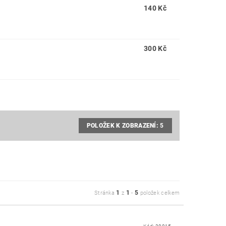
140 Kč
300 Kč
POLOŽEK K ZOBRAZENÍ:
5
1
1
5
Stránka
z
-
položek celkem