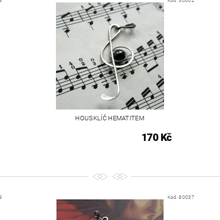
8
Kód:
30002
HOUSKLÍČ HEMATITEM
170 Kč
9
Kód:
80037