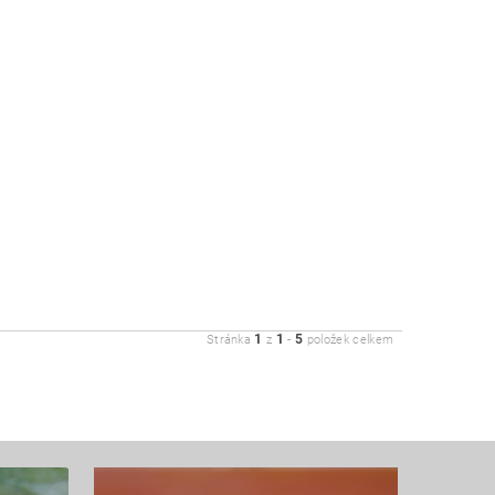
1
1
5
Stránka
z
-
položek celkem