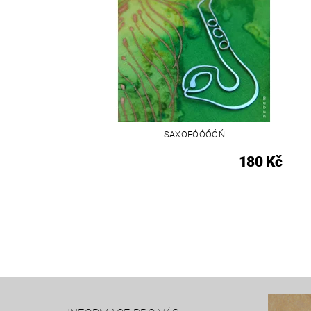
SAXOFÓÓÓÓŃ
180 Kč