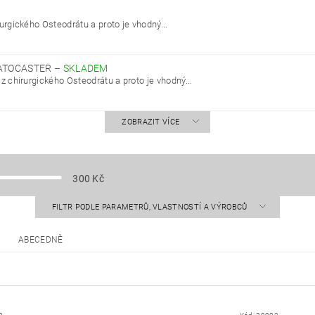
urgického Osteodrátu a proto je vhodný...
ATOCASTER
–
SKLADEM
 z chirurgického Osteodrátu a proto je vhodný...
ZOBRAZIT VÍCE
300
Kč
FILTR PODLE PARAMETRŮ, VLASTNOSTÍ A VÝROBCŮ
ABECEDNĚ