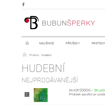
NÁUŠNICE
PŘÍVĚSKY
PRSTEN
OBCHODNÍ PODMÍNKY
Přívěsky
Hudební
KONTAKTY
HUDEBNÍ
NEJPRODÁVANĚJŠÍ
SAXOFÓÓÓÓŃ
–
SKLA
Přívěsek saxofon je vyrobe
1.