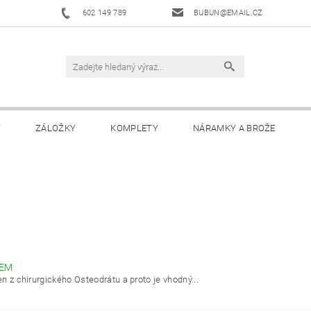
602 149 789
BUBUN@EMAIL.CZ
Y
ZÁLOŽKY
KOMPLETY
NÁRAMKY A BROŽE
DEM
n z chirurgického Osteodrátu a proto je vhodný...