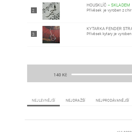
HOUSKLÍČ
–
SKLADEM
Přívěsek je vyroben z chir
2.
KYTARKA FENDER STR
Přívěsek kytary je vyroben
3.
140
Kč
NEJLEVNĚJŠÍ
NEJDRAŽŠÍ
NEJPRODÁVANĚJŠÍ