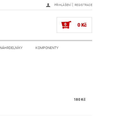
|
PŘIHLÁŠENÍ
REGISTRACE
0
0 Kč
NÁHRDELNÍKY
KOMPONENTY
180 Kč