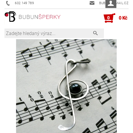
602 149 789
BUBUN@EMAIL.CZ
0
0 Kč