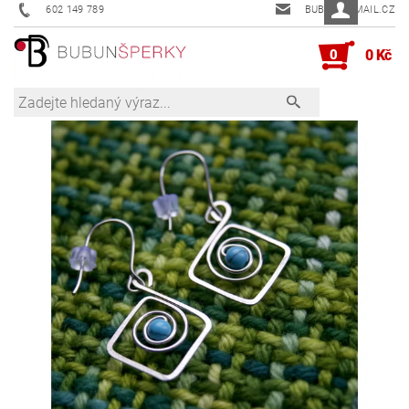
602 149 789
BUBUN@EMAIL.CZ
0
0 Kč