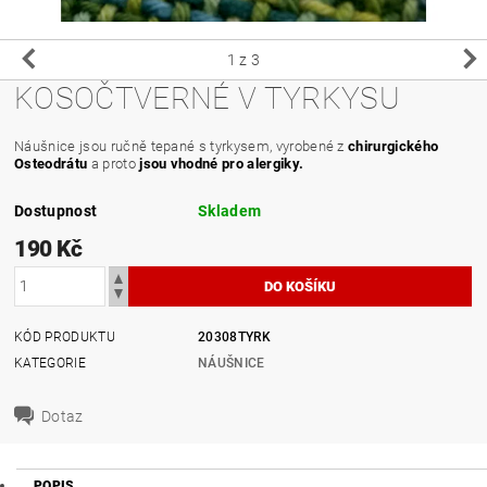
1
z 3
KOSOČTVERNÉ V TYRKYSU
Náušnice jsou ručně tepané s tyrkysem, vyrobené z
chirurgického
Osteodrátu
a proto
jsou vhodné pro alergiky.
Dostupnost
Skladem
190 Kč
KÓD PRODUKTU
20308TYRK
KATEGORIE
NÁUŠNICE
Dotaz
POPIS