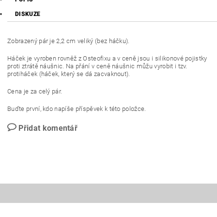
DISKUZE
Zobrazený pár je 2,2 cm veliký (bez háčku).
Háček je vyroben rovněž z Osteofixu a v ceně jsou i silikonové pojistky
proti ztrátě náušnic. Na přání v ceně náušnic můžu vyrobit i tzv.
protiháček (háček, který se dá zacvaknout).
Cena je za celý pár.
Buďte první, kdo napíše příspěvek k této položce.
Přidat komentář