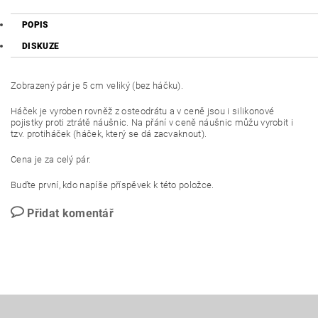
POPIS
DISKUZE
Zobrazený pár je 5 cm veliký (bez háčku).
Háček je vyroben rovněž z osteodrátu a v ceně jsou i silikonové
pojistky proti ztrátě náušnic. Na přání v ceně náušnic můžu vyrobit i
tzv. protiháček (háček, který se dá zacvaknout).
Cena je za celý pár.
Buďte první, kdo napíše příspěvek k této položce.
Přidat komentář