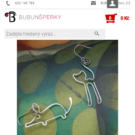
602 149 789
BUBUN@EMAIL.CZ
0
0 Kč