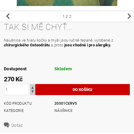
1
z 2
TAK SI MĚ CHYŤ...
Náušnice ve tvaru kočky a myši jsou ručně tepané, vyrobené z
chirurgického Osteodrátu
a proto
jsou vhodné i pro alergiky.
Dostupnost
Skladem
270 Kč
KÓD PRODUKTU
20001CERV5
KATEGORIE
NÁUŠNICE
Dotaz