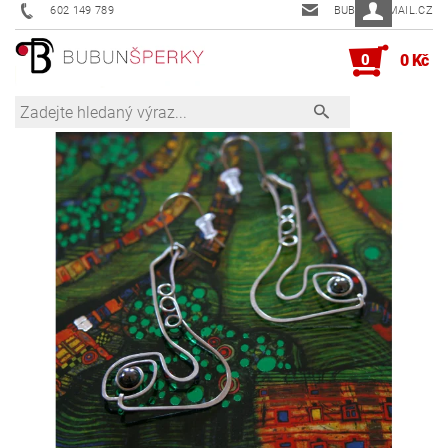
602 149 789
BUBUN@EMAIL.CZ
0
0 Kč