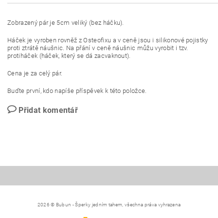
Zobrazený pár je 5cm veliký (bez háčku).
Háček je vyroben rovněž z Osteofixu a v ceně jsou i silikonové pojistky
proti ztrátě náušnic. Na přání v ceně náušnic můžu vyrobit i tzv.
protiháček (háček, který se dá zacvaknout).
Cena je za celý pár.
Buďte první, kdo napíše příspěvek k této položce.
Přidat komentář
2026 © Bubun - Šperky jedním tahem, všechna práva vyhrazena