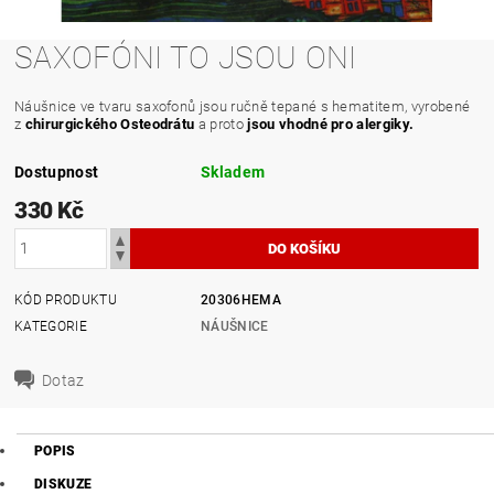
SAXOFÓNI TO JSOU ONI
Náušnice ve tvaru saxofonů jsou ručně tepané s hematitem, vyrobené
z
chirurgického Osteodrátu
a proto
jsou vhodné pro alergiky.
Dostupnost
Skladem
330 Kč
KÓD PRODUKTU
20306HEMA
KATEGORIE
NÁUŠNICE
Dotaz
POPIS
DISKUZE