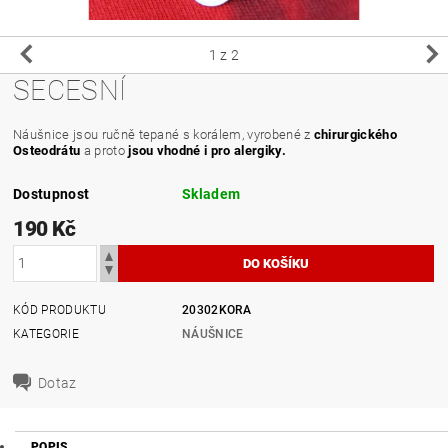
1
z 2
SECESNÍ
Náušnice jsou ručně tepané s korálem, vyrobené z
chirurgického
Osteodrátu
a proto
jsou vhodné i pro alergiky.
Dostupnost
Skladem
190 Kč
KÓD PRODUKTU
20302KORA
KATEGORIE
NÁUŠNICE
Dotaz
POPIS