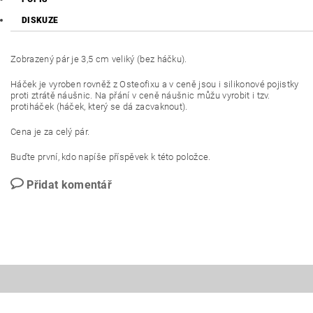
DISKUZE
Zobrazený pár je 3,5 cm veliký (bez háčku).
Háček je vyroben rovněž z Osteofixu a v ceně jsou i silikonové pojistky
proti ztrátě náušnic. Na přání v ceně náušnic můžu vyrobit i tzv.
protiháček (háček, který se dá zacvaknout).
Cena je za celý pár.
Buďte první, kdo napíše příspěvek k této položce.
Přidat komentář