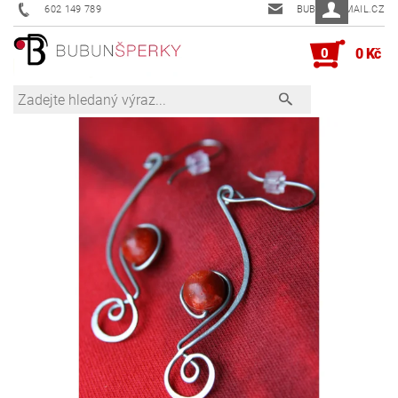
602 149 789
BUBUN@EMAIL.CZ
0
0 Kč