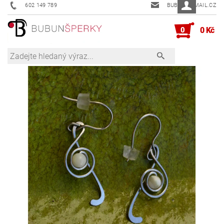
602 149 789
BUBUN@EMAIL.CZ
0
0 Kč