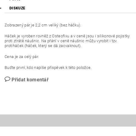
DISKUZE
Zobrazený pár je 2,2 cm veliký (bez háčku).
Háček je vyroben rovněž z Osteofixu a v ceně jsou i silikonové pojistky
proti ztrátě náušnic. Na přání v ceně náušnic můžu vyrobit i tzv.
protiháček (háček, který se dá zacvaknout).
Cena je za celý pár.
Buďte první, kdo napíše příspěvek k této položce.
Přidat komentář