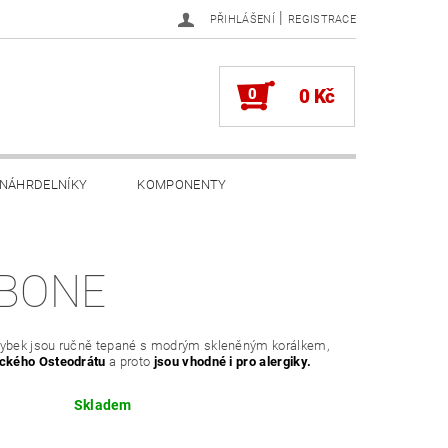
|
PŘIHLÁŠENÍ
REGISTRACE
0
0 Kč
NÁHRDELNÍKY
KOMPONENTY
-BONE
rybek jsou ručně tepané s modrým skleněným korálkem,
ického Osteodrátu
a proto
jsou vhodné i pro alergiky.
Skladem