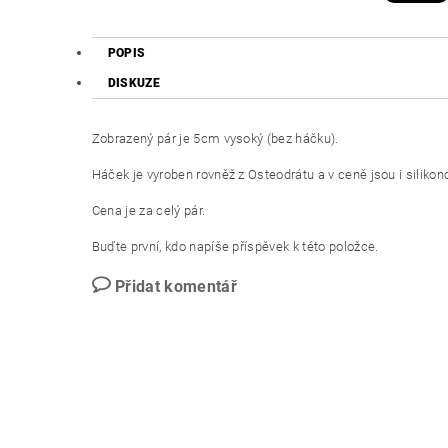
POPIS
DISKUZE
Zobrazený pár je 5cm vysoký (bez háčku).
Háček je vyroben rovněž z Osteodrátu a v ceně jsou i silikono
Cena je za celý pár.
Buďte první, kdo napíše příspěvek k této položce.
Přidat komentář