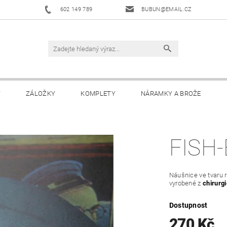
602 149 789
BUBUN@EMAIL.CZ
Y
ZÁLOŽKY
KOMPLETY
NÁRAMKY A BROŽE
FISH
Náušnice ve tvaru 
vyrobené z
chirurg
Dostupnost
270 Kč