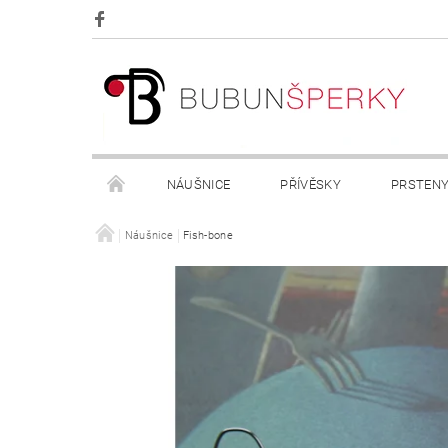
NÁUŠNICE
PŘÍVĚSKY
PRSTEN
OBCHODNÍ PODMÍNKY
Náušnice
Fish-bone
KONTAKTY