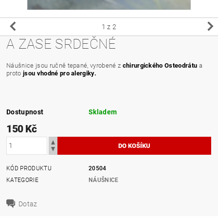
1
z 2
A ZASE SRDEČNÉ
Náušnice jsou ručně tepané, vyrobené z
chirurgického Osteodrátu
a
proto
jsou vhodné pro alergiky.
Dostupnost
Skladem
150 Kč
KÓD PRODUKTU
20504
KATEGORIE
NÁUŠNICE
Dotaz