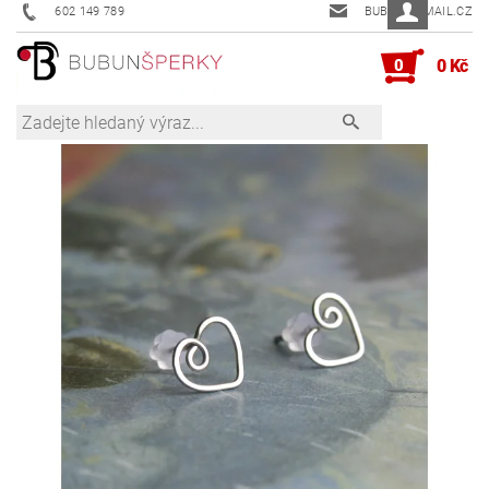
602 149 789
BUBUN@EMAIL.CZ
0
0 Kč