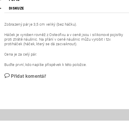
DISKUZE
Zobrazený pár je 3,5 cm veliký (bez háčku).
Háček je vyroben rovněž z Osteofixu a v ceně jsou i silikonové pojistky
proti ztrátě náušnic. Na přání v ceně náušnic můžu vyrobit i tzv.
protiháček (háček, který se dá zacvaknout).
Cena je za celý pár.
Buďte první, kdo napíše příspěvek k této položce.
Přidat komentář