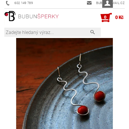
602 149 789
BUBUN@EMAIL.CZ
0
0 Kč