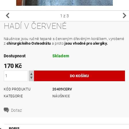
1
z 3
HADÍ V ČERVENÉ
Náušnice jsou ručně tepané s červeným dřevěným korálkem, vyrobené
z
chirurgického Osteodrátu
a proto
jsou vhodné pro alergiky.
Dostupnost
Skladem
170 Kč
KÓD PRODUKTU
20409CERV
KATEGORIE
NÁUŠNICE
Dotaz
POPIS