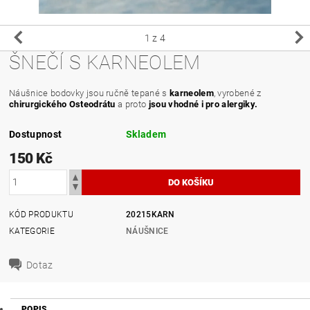
1
z 4
ŠNEČÍ S KARNEOLEM
Náušnice bodovky jsou ručně tepané s
karneolem
, vyrobené z
chirurgického Osteodrátu
a proto
jsou vhodné i pro alergiky.
Dostupnost
Skladem
150 Kč
KÓD PRODUKTU
20215KARN
KATEGORIE
NÁUŠNICE
Dotaz
POPIS