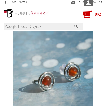
602 149 789
BUBUN@EMAIL.CZ
0
0 Kč