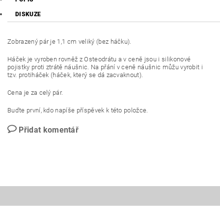
DISKUZE
Zobrazený pár je 1,1 cm veliký (bez háčku).
Háček je vyroben rovněž z Osteodrátu a v ceně jsou i silikonové
pojistky proti ztrátě náušnic. Na přání v ceně náušnic můžu vyrobit i
tzv. protiháček (háček, který se dá zacvaknout).
Cena je za celý pár.
Buďte první, kdo napíše příspěvek k této položce.
Přidat komentář