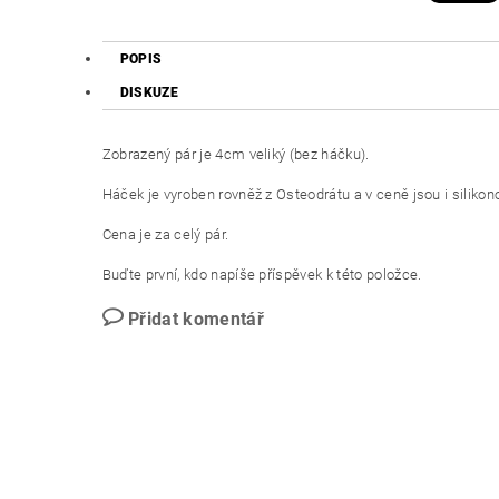
POPIS
DISKUZE
Zobrazený pár je 4cm veliký (bez háčku).
Háček je vyroben rovněž z Osteodrátu a v ceně jsou i silikono
Cena je za celý pár.
Buďte první, kdo napíše příspěvek k této položce.
Přidat komentář