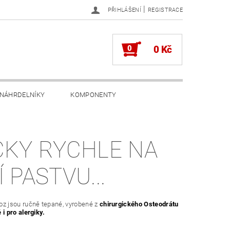
|
PŘIHLÁŠENÍ
REGISTRACE
0
0 Kč
NÁHRDELNÍKY
KOMPONENTY
ČKY RYCHLE NA
 PASTVU...
oz jsou ručně tepané, vyrobené z
chirurgického Osteodrátu
 i pro alergiky.