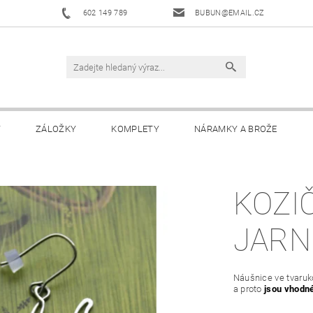
602 149 789
BUBUN@EMAIL.CZ
Y
ZÁLOŽKY
KOMPLETY
NÁRAMKY A BROŽE
KOZI
JARNÍ
Náušnice ve tvaruk
a proto
jsou vhodné