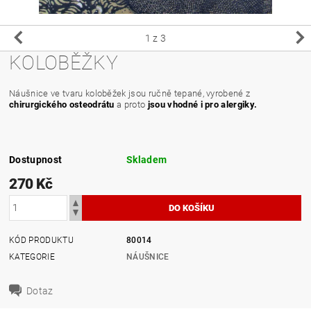
1
z 3
KOLOBĚŽKY
Náušnice ve tvaru koloběžek jsou ručně tepané, vyrobené z
chirurgického osteodrátu
a proto
jsou vhodné i pro alergiky.
Dostupnost
Skladem
270 Kč
KÓD PRODUKTU
80014
KATEGORIE
NÁUŠNICE
Dotaz