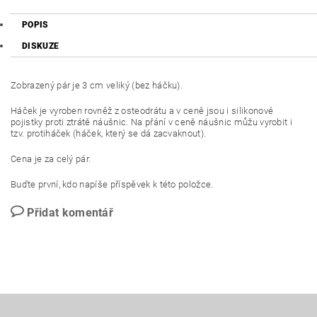
POPIS
DISKUZE
Zobrazený pár je 3 cm veliký (bez háčku).
Háček je vyroben rovněž z osteodrátu a v ceně jsou i silikonové
pojistky proti ztrátě náušnic. Na přání v ceně náušnic můžu vyrobit i
tzv. protiháček (háček, který se dá zacvaknout).
Cena je za celý pár.
Buďte první, kdo napíše příspěvek k této položce.
Přidat komentář