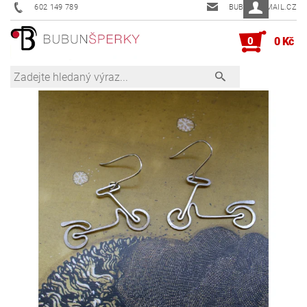
602 149 789
BUBUN@EMAIL.CZ
0
0 Kč