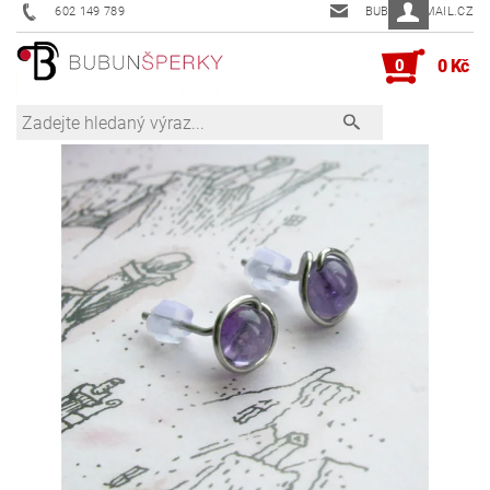
602 149 789
BUBUN@EMAIL.CZ
0
0 Kč