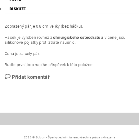
DISKUZE
Zobrazený pár je 0,8 cm veliký (bez háčku).
Háček je vyroben rovněž z
chirurgického osteodrátu a
v ceně jsou i
silikonové pojistky proti ztrátě náušnic.
Cena je za celý pár.
Buďte první, kdo napíše příspěvek k této položce.
Přidat komentář
2026 © Bubun - Šperky jedním tahem, všechna práva vyhrazena