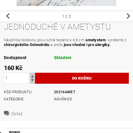
1
z 3
JEDNODUCHÉ V AMETYSTU
Náušnice bodovky jsou ručně tepané s 0,6 cm
ametystem
, vyrobené z
chirurgického Osteodrátu
a proto
jsou vhodné i pro alergiky.
Dostupnost
Skladem
160 Kč
KÓD PRODUKTU
20216AMET
KATEGORIE
NÁUŠNICE
Dotaz
POPIS