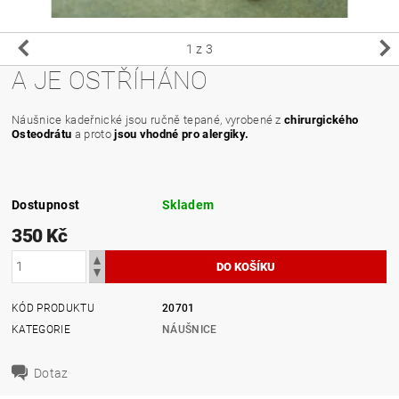
1
z 3
A JE OSTŘÍHÁNO
Náušnice kadeřnické jsou ručně tepané, vyrobené z
chirurgického
Osteodrátu
a proto
jsou vhodné pro alergiky.
Dostupnost
Skladem
350 Kč
KÓD PRODUKTU
20701
KATEGORIE
NÁUŠNICE
Dotaz