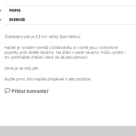
POPIS
DISKUZE
Zobrazený pár je 3,5 cm veliký (bez háčku).
Háček je vyroben rovněž z Osteodrátu a v ceně jsou i silikonové
pojistky proti ztrátě náušnic. Na přání v ceně náušnic můžu vyrobit i
tzv. protiháček (háček, který se dá zacvaknout).
Cena je za celý pár.
Buďte první, kdo napíše příspěvek k této položce.
Přidat komentář