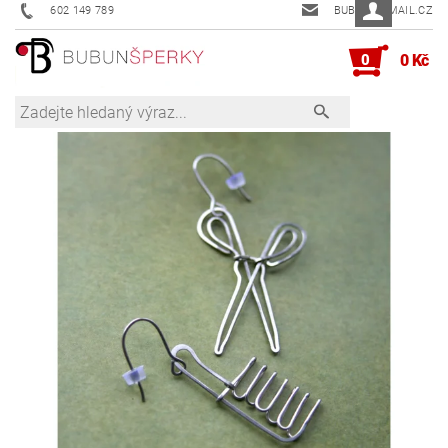
602 149 789
BUBUN@EMAIL.CZ
0
0 Kč