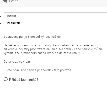
Dotaz
POPIS
DISKUZE
Zobrazený pár je 5 cm veliký (bez háčku).
Háček je vyroben rovněž z chirurgického osteodrátu a v ceně jsou i
silikonové pojistky proti ztrátě náušnic. Na přání v ceně náušnic můžu
vyrobit i tzv. protiháček (háček, který se dá zacvaknout).
Cena je za celý pár.
Buďte první, kdo napíše příspěvek k této položce.
Přidat komentář