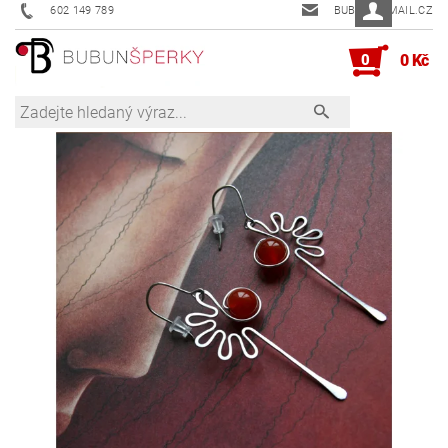
602 149 789
BUBUN@EMAIL.CZ
0
0 Kč