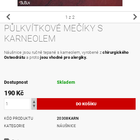
1
z 2
PŮLKVÍTKOVÉ MEČÍKY S
KARNEOLEM
Náušnice jsou ručně tepané s karneolem, vyrobené z
chirurgického
Osteodrátu
a proto
jsou vhodné pro alergiky.
Dostupnost
Skladem
190 Kč
KÓD PRODUKTU
20308KARN
KATEGORIE
NÁUŠNICE