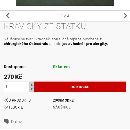
1
z 4
KRAVIČKY ZE STATKU
Náušnice ve tvaru kraviček jsou ručně tepané, vyrobené z
chirurgického Osteodrátu
a proto
jsou vhodné i pro alergiky.
Dostupnost
Skladem
270 Kč
KÓD PRODUKTU
2008MODR2
KATEGORIE
NÁUŠNICE
Dotaz