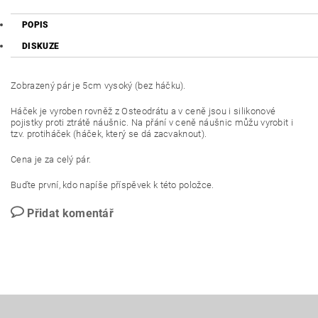
POPIS
DISKUZE
Zobrazený pár je 5cm vysoký (bez háčku).
Háček je vyroben rovněž z Osteodrátu a v ceně jsou i silikonové
pojistky proti ztrátě náušnic. Na přání v ceně náušnic můžu vyrobit i
tzv. protiháček (háček, který se dá zacvaknout).
Cena je za celý pár.
Buďte první, kdo napíše příspěvek k této položce.
Přidat komentář