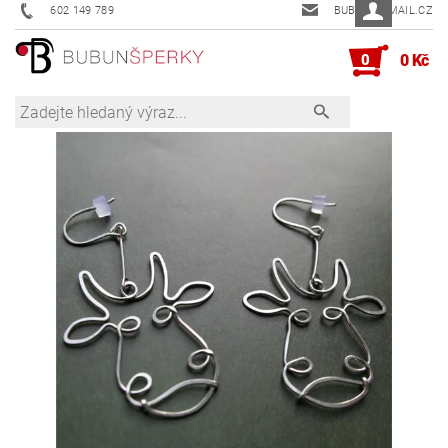
602 149 789
BUBUN@EMAIL.CZ
0
0 Kč