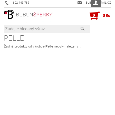
602 149 789
BUBUN@EMAIL.CZ
0
0 Kč
PELLE
Žádné produkty od výrobce
Pelle
nebyly nalezeny....