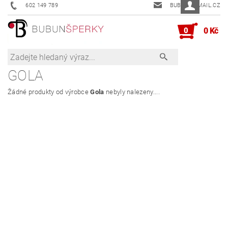
602 149 789
BUBUN@EMAIL.CZ
0
0 Kč
GOLA
Žádné produkty od výrobce
Gola
nebyly nalezeny....