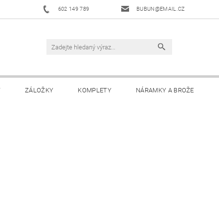
602 149 789
BUBUN@EMAIL.CZ
Y
ZÁLOŽKY
KOMPLETY
NÁRAMKY A BROŽE