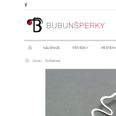
NÁUŠNICE
PŘÍVĚSKY
PRSTEN
OBCHODNÍ PODMÍNKY
Záložky
Čtyřlístkové
KONTAKTY