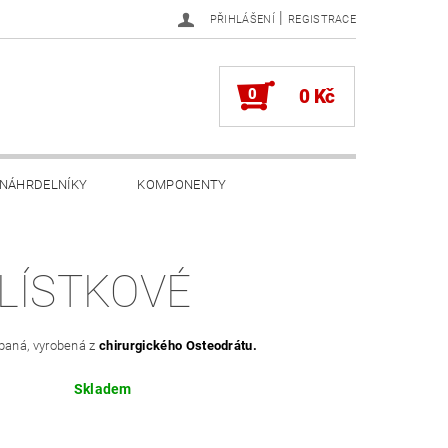
|
PŘIHLÁŠENÍ
REGISTRACE
0
0 Kč
NÁHRDELNÍKY
KOMPONENTY
LÍSTKOVÉ
epaná, vyrobená z
chirurgického Osteodrátu.
Skladem