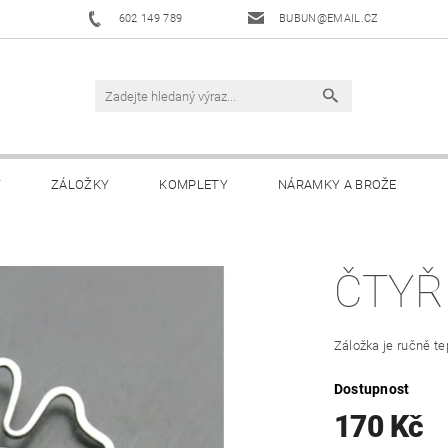
602 149 789
BUBUN@EMAIL.CZ
Y
ZÁLOŽKY
KOMPLETY
NÁRAMKY A BROŽE
ČTYŘ
Záložka je ručně t
Dostupnost
170 Kč