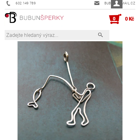
602 149 789
BUBUN@EMAIL.CZ
0
0 Kč