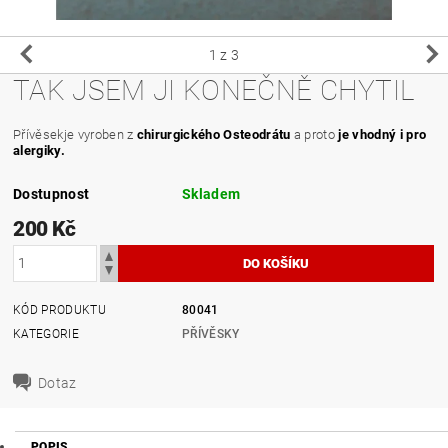
1
z 3
TAK JSEM JI KONEČNĚ CHYTIL
Přívěsekje vyroben z
chirurgického Osteodrátu
a proto
je vhodný i pro
alergiky.
Dostupnost
Skladem
200 Kč
KÓD PRODUKTU
80041
KATEGORIE
PŘÍVĚSKY
Dotaz
POPIS