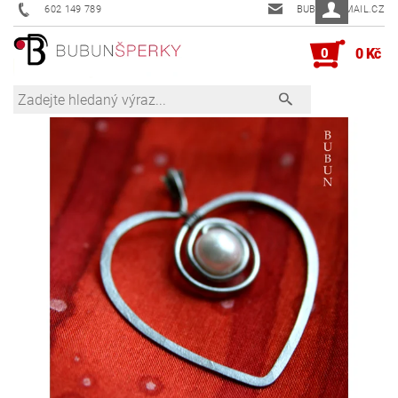
602 149 789
BUBUN@EMAIL.CZ
0
0 Kč