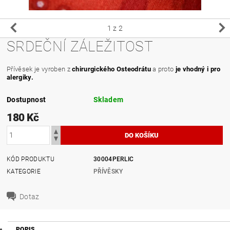
1
z 2
SRDEČNÍ ZÁLEŽITOST
Přívěsek je vyroben z
chirurgického Osteodrátu
a proto
je vhodný i pro
alergiky.
Dostupnost
Skladem
180 Kč
KÓD PRODUKTU
30004PERLIC
KATEGORIE
PŘÍVĚSKY
Dotaz
POPIS