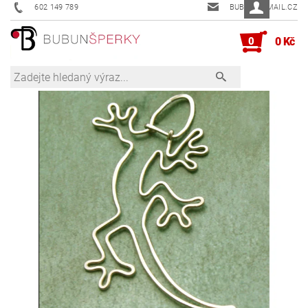
602 149 789
BUBUN@EMAIL.CZ
0
0 Kč