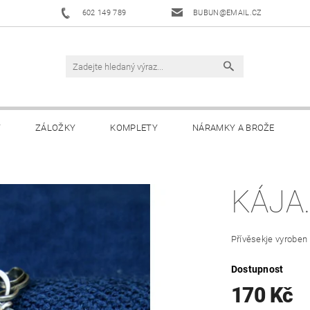
602 149 789
BUBUN@EMAIL.CZ
Y
ZÁLOŽKY
KOMPLETY
NÁRAMKY A BROŽE
KÁJA
Přívěsekje vyroben 
Dostupnost
170 Kč