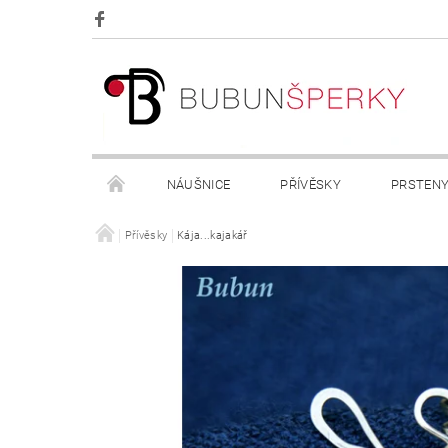
NÁUŠNICE
PŘÍVĚSKY
PRSTEN
OBCHODNÍ PODMÍNKY
Přívěsky
Kája...kajakář
KONTAKTY