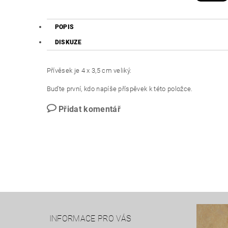
POPIS
DISKUZE
Přívěsek je 4 x 3,5 cm veliký.
Buďte první, kdo napíše příspěvek k této položce.
Přidat komentář
INFORMACE PRO VÁS