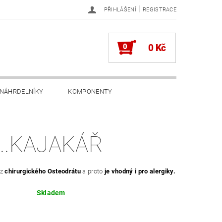
|
PŘIHLÁŠENÍ
REGISTRACE
0
0 Kč
NÁHRDELNÍKY
KOMPONENTY
...KAJAKÁŘ
z
chirurgického Osteodrátu
a proto
je vhodný i pro alergiky.
Skladem