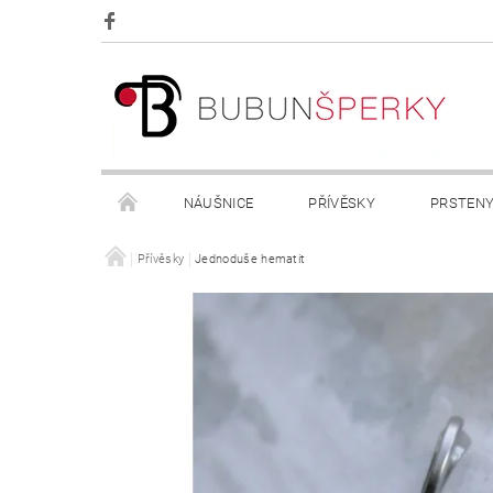
NÁUŠNICE
PŘÍVĚSKY
PRSTEN
OBCHODNÍ PODMÍNKY
Přívěsky
Jednoduše hematit
KONTAKTY