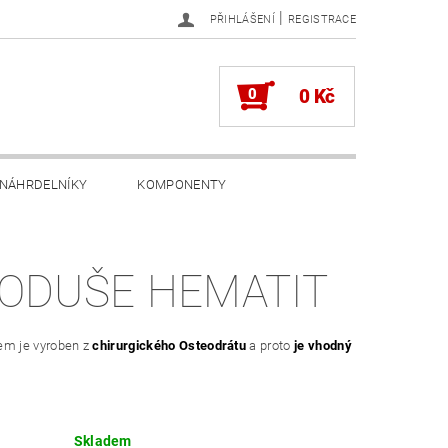
|
PŘIHLÁŠENÍ
REGISTRACE
0
0 Kč
NÁHRDELNÍKY
KOMPONENTY
ODUŠE HEMATIT
em je vyroben z
chirurgického Osteodrátu
a proto
je vhodný
Skladem