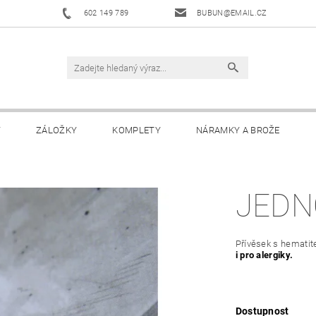
602 149 789
BUBUN@EMAIL.CZ
Y
ZÁLOŽKY
KOMPLETY
NÁRAMKY A BROŽE
JEDN
Přívěsek s hematit
i pro alergiky.
Dostupnost