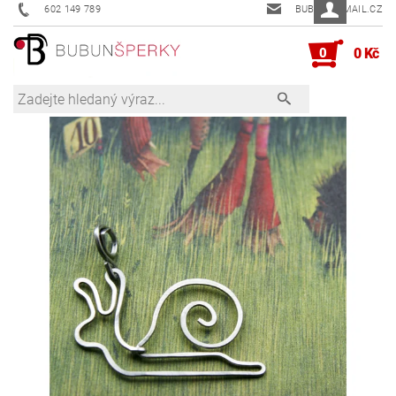
602 149 789
BUBUN@EMAIL.CZ
0
0 Kč