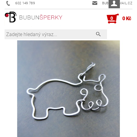
602 149 789
BUBUN@EMAIL.CZ
0
0 Kč