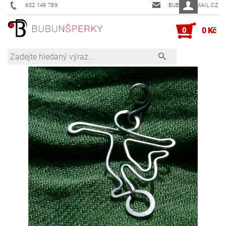
602 149 789
BUBUN@EMAIL.CZ
0
0 Kč