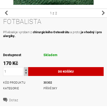
1
z 2
FOTBALISTA
Přívěsekje vyroben z
chirurgického Osteodrátu
a proto
je vhodný i pro
alergiky.
Dostupnost
Skladem
170 Kč
KÓD PRODUKTU
30302
KATEGORIE
PŘÍVĚSKY
Dotaz