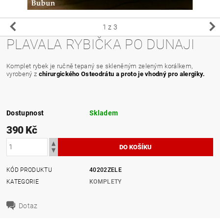
1
z 3
PLAVALA RYBIČKA PO DUNAJI
Komplet rybek je ručně tepaný se skleněným zeleným korálkem,
vyrobený z
chirurgického Osteodrátu
a proto je vhodný pro alergiky.
Dostupnost
Skladem
390 Kč
KÓD PRODUKTU
40202ZELE
KATEGORIE
KOMPLETY
Dotaz