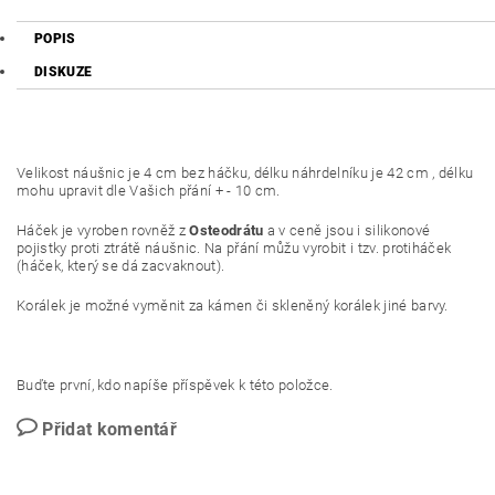
POPIS
DISKUZE
Velikost náušnic je 4 cm bez háčku, délku náhrdelníku je 42 cm , délku
mohu upravit dle Vašich přání + - 10 cm.
Háček je vyroben rovněž z
Osteodrátu
a v ceně jsou i silikonové
pojistky proti ztrátě náušnic. Na přání můžu vyrobit i tzv. protiháček
(háček, který se dá zacvaknout).
Korálek je možné vyměnit za kámen či skleněný korálek jiné barvy.
Buďte první, kdo napíše příspěvek k této položce.
Přidat komentář