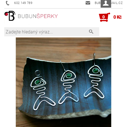
602 149 789
BUBUN@EMAIL.CZ
0
0 Kč