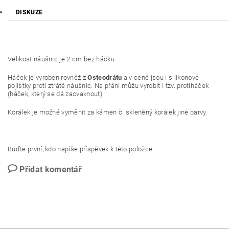
DISKUZE
Velikost náušnic je 2 cm bez háčku.
Háček je vyroben rovněž z
Osteodrátu
a v ceně jsou i silikonové
pojistky proti ztrátě náušnic. Na přání můžu vyrobit i tzv. protiháček
(háček, který se dá zacvaknout).
Korálek je možné vyměnit za kámen či skleněný korálek jiné barvy.
Buďte první, kdo napíše příspěvek k této položce.
Přidat komentář