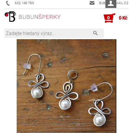
602 149 789
BUBUN@EMAIL.CZ
0
0 Kč